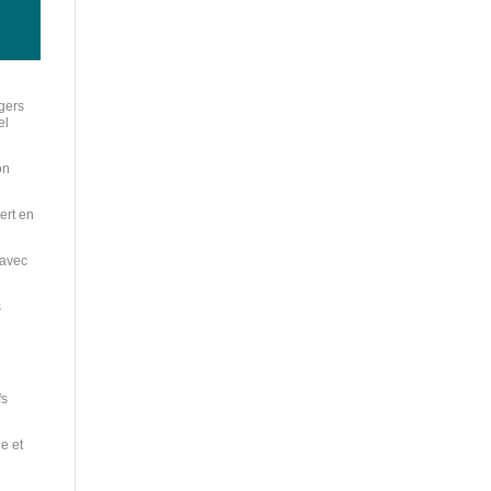
agers
el
on
ert en
 avec
s
fs
e et